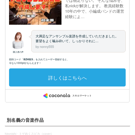
別名義の音楽作品
hironishi
·
トゲめくスピカ（cover）