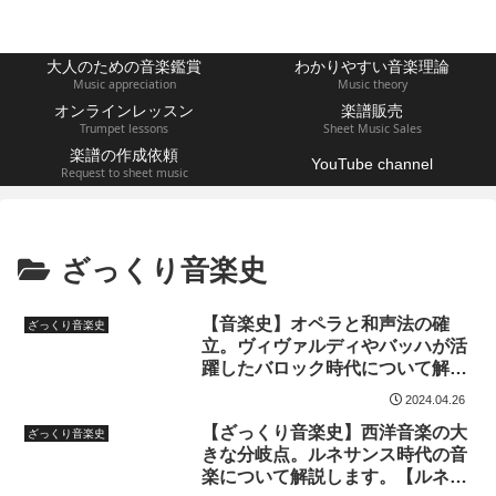
大人のための音楽鑑賞
わかりやすい音楽理論
Music appreciation
Music theory
オンラインレッスン
楽譜販売
Trumpet lessons
Sheet Music Sales
楽譜の作成依頼
YouTube channel
Request to sheet music
ざっくり音楽史
【音楽史】オペラと和声法の確
ざっくり音楽史
立。ヴィヴァルディやバッハが活
躍したバロック時代について解説
します！【バロック編】
2024.04.26
【ざっくり音楽史】西洋音楽の大
ざっくり音楽史
きな分岐点。ルネサンス時代の音
楽について解説します。【ルネサ