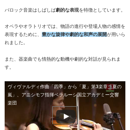
バロック音楽はしばしば
劇的な表現
を特徴としています。
オペラやオラトリオでは、物語の進行や登場人物の感情を
表現するために、
豊かな旋律や劇的な和声の展開
が用いら
れました。
また、器楽曲でも情熱的な動機や劇的な対話が見られま
す。
ヴィヴァルディ作曲「四季」から「夏」第3楽章「夏の
嵐」、アニシモフ指揮ベラルーシ国立アカデミー交響
楽団