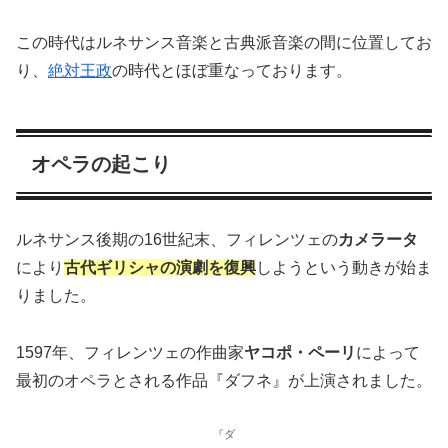
この時代はルネサンス音楽と古典派音楽の間に位置してお
り、
絶対王政
の時代とほぼ重なっております。
オペラの起こり
ルネサンス後期の16世紀末、フィレンツェの
カメラータ
により
古代ギリシャの演劇を復興
しようという動きが始ま
りました。
1597年、フィレンツェの作曲家
ヤコポ・ペーリ
によって
最初のオペラとされる作品『ダフネ』が上演されました。
『ダ