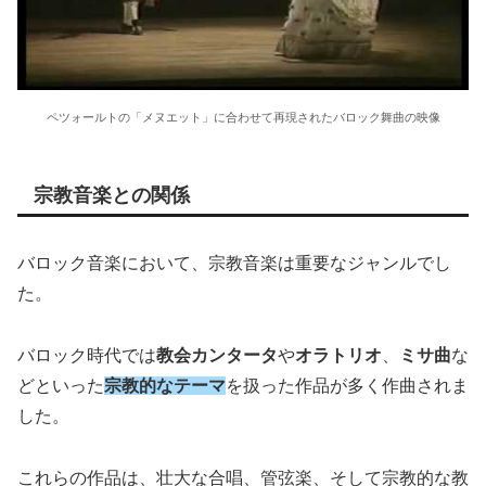
ペツォールトの「メヌエット」に合わせて再現されたバロック舞曲の映像
宗教音楽との関係
バロック音楽において、宗教音楽は重要なジャンルでし
た。
バロック時代では
教会カンタータ
や
オラトリオ
、
ミサ曲
な
どといった
宗教的なテーマ
を扱った作品が多く作曲されま
した。
これらの作品は、壮大な合唱、管弦楽、そして宗教的な教