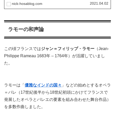
のかを、画像や動画を使って説明していきます。ヨハン・
2021.04.02
nick-hosablog.com
セバスチャン・バッハ（Johann Sebastian Bach, 1685年
- 1750年）は18世紀のドイツで活躍した作曲家、演奏家で
す。
ラモーの和声論
この頃フランスでは
ジャン＝フィリップ・ラモー
（Jean-
Philippe Rameau 1683年 – 1764年）が活躍していまし
た。
ラモーは「
優雅なインドの国々
」などの始めとするオペラ
＝バレ（17世紀後半から18世紀初頭にかけてフランスで
発展したオペラとバレエの要素を組み合わせた舞台作品）
を多数作曲しました。