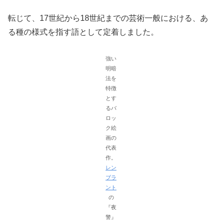
転じて、17世紀から18世紀までの芸術一般における、あ
る種の様式を指す語として定着しました。
強い
明暗
法を
特徴
とす
るバ
ロッ
ク絵
画の
代表
作。
レン
ブラ
ント
の
『夜
警』