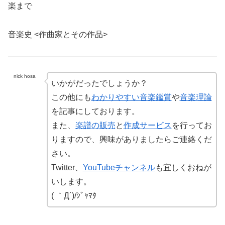
楽まで
音楽史 <作曲家とその作品>
nick hosa
いかがだったでしょうか？
この他にも
わかりやすい音楽鑑賞
や
音楽理論
を記事にしております。
また、
楽譜の販売
と
作成サービス
を行ってお
りますので、興味がありましたらご連絡くだ
さい。
Twitter
、
YouTubeチャンネル
も宜しくおねが
いします。
( ｀Д´)/ｼﾞｬﾏﾀ