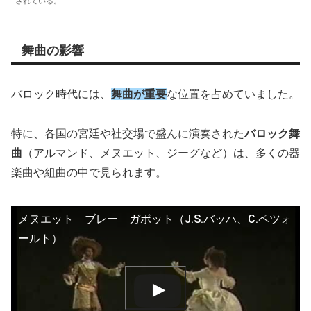
されている。
舞曲の影響
バロック時代には、
舞曲が重要
な位置を占めていました。
特に、各国の宮廷や社交場で盛んに演奏された
バロック舞
曲
（アルマンド、メヌエット、ジーグなど）は、多くの器
楽曲や組曲の中で見られます。
メヌエット ブレー ガボット（J.S.バッハ、C.ペツォ
ールト）