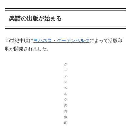
楽譜の出版が始まる
15世紀中頃に
ヨハネス・グーテンベルク
によって活版印
刷が開発されました。
グ
ー
テ
ン
ベ
ル
ク
の
肖
像
画