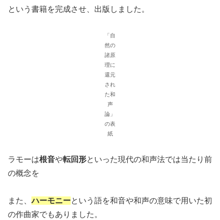
という書籍を完成させ、出版しました。
「自
然の
諸原
理に
還元
され
た和
声
論」
の表
紙
ラモーは
根音
や
転回形
といった現代の和声法では当たり前
の概念を
また、
ハーモニー
という語を和音や和声の意味で用いた初
の作曲家でもありました。