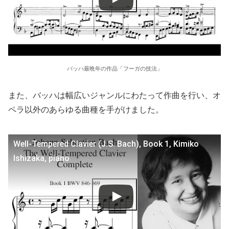
バッハ最晩年の作品「フーガの技法」
また、バッハは幅広いジャンルにわたって作曲を行い、オ
ペラ以外のあらゆる曲種を手がけました。
Well-Tempered Clavier (J.S. Bach), Book 1, Kimiko
Ishizaka, piano