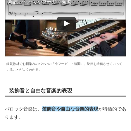
楽譜), バッハ, 小フーガ ト短調
鑑賞教材でお馴染みのバッハの「小フーガ ト短調」。旋律を堆積させていって
いることがよくわかる。
装飾音と自由な音楽的表現
バロック音楽は、
装飾音や自由な音楽的表現
が特徴的であ
ります。