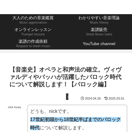
大人のための音楽鑑賞
わかりやすい音楽理論
Music appreciation
Music theory
オンラインレッスン
楽譜販売
Trumpet lessons
Sheet Music Sales
楽譜の作成依頼
YouTube channel
Request to sheet music
【音楽史】オペラと和声法の確立。ヴィヴ
ァルディやバッハが活躍したバロック時代
について解説します！【バロック編】
ざっくり音楽史
2024.04.26
2025.03.01
nick hosa
どうも、nickです。
17世紀初頭から18世紀半ばまでのバロック
時代
について解説します。