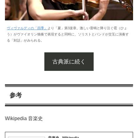
ヴィヴァルディの「四季」
より「夏」第3楽章。激しい雷鳴と降り注ぐ雹（ひょ
う）がヴァイオリン独奏で表現すると同時に、ソリストとバンドが交互に演奏す
る「対話」がみられる。
古典派に続く
参考
Wikipedia 音楽史