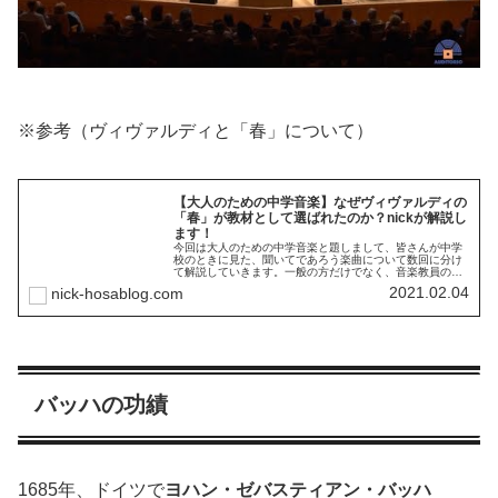
※参考（ヴィヴァルディと「春」について）
【大人のための中学音楽】なぜヴィヴァルディの
「春」が教材として選ばれたのか？nickが解説し
ます！
今回は大人のための中学音楽と題しまして、皆さんが中学
校のときに見た、聞いてであろう楽曲について数回に分け
て解説していきます。一般の方だけでなく、音楽教員の方
にも教材研究の参考にしていただけたら幸いです。今回は
2021.02.04
nick-hosablog.com
ヴィヴァルディの四季より「春」を解説していきます。
バッハの功績
1685年、ドイツで
ヨハン・ゼバスティアン・バッハ