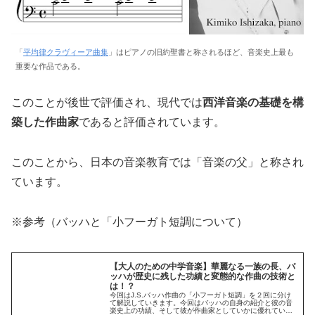
「
平均律クラヴィーア曲集
」はピアノの旧約聖書と称されるほど、音楽史上最も
重要な作品である。
このことが後世で評価され、現代では
西洋音楽の基礎を構
築した作曲家
であると評価されています。
このことから、日本の音楽教育では「音楽の父」と称され
ています。
※参考（バッハと「小フーガト短調について）
【大人のための中学音楽】華麗なる一族の長、バ
ッハが歴史に残した功績と変態的な作曲の技術と
は！？
今回はJ.S.バッハ作曲の「小フーガト短調」を２回に分け
て解説していきます。今回はバッハの自身の紹介と彼の音
楽史上の功績、そして彼が作曲家としていかに優れていた