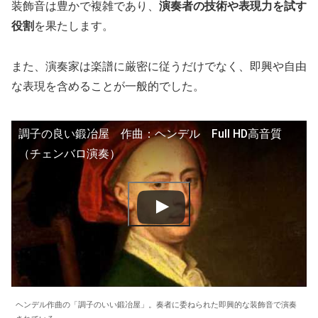
装飾音は豊かで複雑であり、
演奏者の技術や表現力を試す
役割
を果たします。
また、演奏家は楽譜に厳密に従うだけでなく、即興や自由
な表現を含めることが一般的でした。
調子の良い鍛冶屋 作曲：ヘンデル Full HD高音質
（チェンバロ演奏）
ヘンデル作曲の「調子のいい鍛冶屋」。奏者に委ねられた即興的な装飾音で演奏