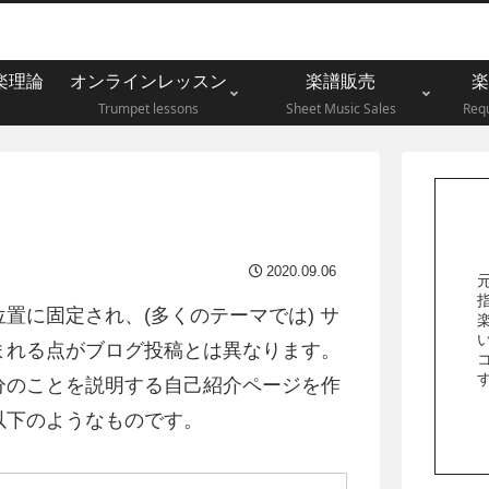
楽理論
オンラインレッスン
楽譜販売
楽
Trumpet lessons
Sheet Music Sales
Requ
2020.09.06
置に固定され、(多くのテーマでは) サ
い
まれる点がブログ投稿とは異なります。
分のことを説明する自己紹介ページを作
以下のようなものです。