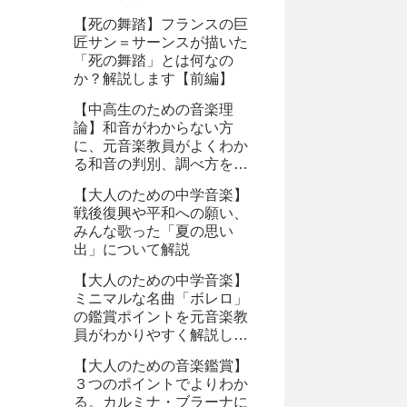
【死の舞踏】フランスの巨
匠サン＝サーンスが描いた
「死の舞踏」とは何なの
か？解説します【前編】
【中高生のための音楽理
論】和音がわからない方
に、元音楽教員がよくわか
る和音の判別、調べ方を教
えます。
【大人のための中学音楽】
戦後復興や平和への願い、
みんな歌った「夏の思い
出」について解説
【大人のための中学音楽】
ミニマルな名曲「ボレロ」
の鑑賞ポイントを元音楽教
員がわかりやすく解説しま
す。
【大人のための音楽鑑賞】
３つのポイントでよりわか
る。カルミナ・ブラーナに