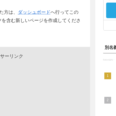
った方は、
ダッシュボード
へ行ってこの
ツを含む新しいページを作成してくださ
別名
サーリンク
hironishi
·