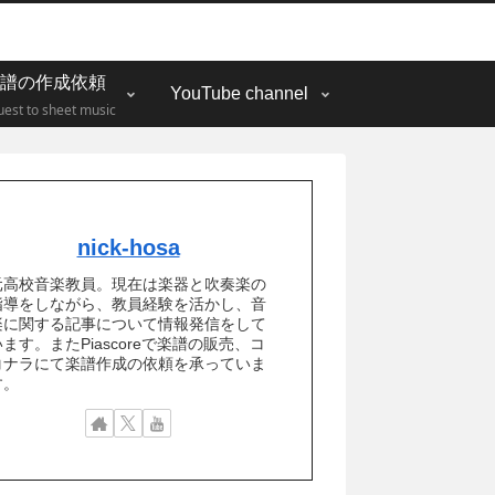
譜の作成依頼
YouTube channel
est to sheet music
nick-hosa
元高校音楽教員。現在は楽器と吹奏楽の
指導をしながら、教員経験を活かし、音
楽に関する記事について情報発信をして
ます。またPiascoreで楽譜の販売、コ
コナラにて楽譜作成の依頼を承っていま
す。