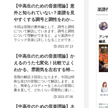
体を別の高さの音階（調性）に平行移動
【中高生のための音楽理論】意
させることです。転調は曲の途中で使っ
楽譜
ている音階（調性）が変わることを言い
外と知られていない？楽譜を見
ます。
やすくする調号と調性をわかり
やすく解説！
今回は音階の番外編として、調号と調性
について解説していきます。調号と調性
について理解ができると、より楽譜やク
ラシック音楽に詳しくなることができま
すので、図を使ってわかりやすく解説し
2021.07.13
ていきます。たとえば、この音階できら
きら星の楽譜を作ると、＃が多くてたい
【中高生のための音楽理論】か
へん見づらい楽譜となってしまいます。
なので、普段みなさんが見ている楽譜で
えるのうた七変化！比較でよく
は次のようになっています。
わかる、雰囲気を左右する特別
な音階を誰にでもわかるように
音階の解説３回目になります。今回は特
殊な並びの音階について解説します。ま
解説！
た、簡単なメロディーをこれらの音階に
書き直して、どれくらい雰囲気に違いが
あるのかを聴き比べて実験してみようと
2021.07.06
思います。今回紹介する特殊な音階は、
次の５種類になります。①全音音階②ジ
【中高生のための音楽理論】ネ
プシー音階③ヨナ抜き長音階④ヨナ抜き