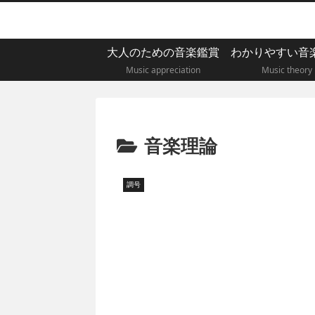
大人のための音楽鑑賞
わかりやすい音
Music appreciation
Music theory
音楽理論
調号