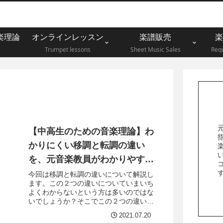
楽理論
オンラインレッスン
楽譜販売
楽
Trumpet lessons
Sheet Music Sales
Requ
【中高生のための音楽理論】わ
かりにくい移調と転調の違い
い
を、元音楽教員がわかりやすく
解説します！
今回は移調と転調の違いについて解説し
ます。この２つの違いについていまいち
よくわからないという方は多いのではな
いでしょうか？そこでこの２つの違いに
ついて、楽譜や図、音源を使ってわかり
2021.07.20
やすく比較していきます。移調とは曲全