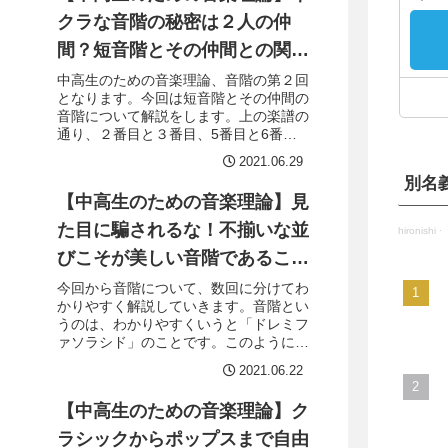
短音階⑤琉球音階
クラな音階の秘密は２人の仲
間？短音階とその仲間との関係
性を解説！
中高生のための音楽理論、音階の第２回
となります。今回は短音階とその仲間の
音階について解説をします。上の楽譜の
通り、２番目と３番目、5番目と6番目
の間が短２度、それ以外が長２度の間隔
2021.06.29
になるように並べた音階を、短音階と呼
別名
びます。このように並べられた短音階
【中高生のための音楽理論】見
は、後に解説する短音階の仲間と区別す
るために自然短音階とも呼ばれます。
た目に騙されるな！不揃いな並
hironishi
·
びこそが美しい音階であること
をわかりやすく解説。
今回から音階について、数回に分けてわ
かりやすく解説していきます。音階とい
うのは、わかりやすくいうと「ドレミフ
ァソラシド」のことです。このように階
段上に音を並べたものを、音階と言いま
2021.06.22
す。しかし、ただ並べるのではなく、あ
る規則によって並べることで大きく２種
【中高生のための音楽理論】ク
類に分けられています。音階は、並べ方
によって大きく２種類に分けられていま
ラシックからポップスまで自由