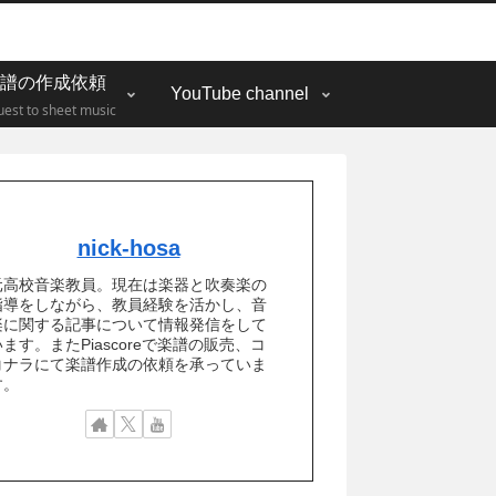
譜の作成依頼
YouTube channel
est to sheet music
nick-hosa
元高校音楽教員。現在は楽器と吹奏楽の
指導をしながら、教員経験を活かし、音
楽に関する記事について情報発信をして
ます。またPiascoreで楽譜の販売、コ
コナラにて楽譜作成の依頼を承っていま
す。