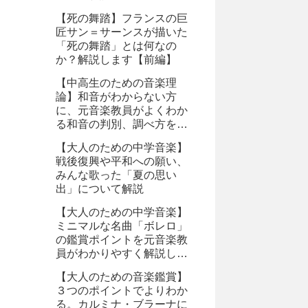
【死の舞踏】フランスの巨
匠サン＝サーンスが描いた
「死の舞踏」とは何なの
か？解説します【前編】
【中高生のための音楽理
論】和音がわからない方
に、元音楽教員がよくわか
る和音の判別、調べ方を教
えます。
【大人のための中学音楽】
戦後復興や平和への願い、
みんな歌った「夏の思い
出」について解説
【大人のための中学音楽】
ミニマルな名曲「ボレロ」
の鑑賞ポイントを元音楽教
員がわかりやすく解説しま
す。
【大人のための音楽鑑賞】
３つのポイントでよりわか
る。カルミナ・ブラーナに