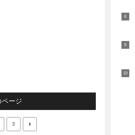
のページ
次
3