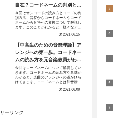
す。
自在？コードネームの判別と変
換方法をわかりやすく解説！
今回はオンコードの読み方とコードの判
別方法、音符からコードネームやコード
ネームから音符への変換について解説し
ます。このことがわかると、様々なアレ
ンジを自由自在に行うことができるよう
2021.06.15
になります。コードネームの書き表し方
の特徴として、転回系を区別しないとい
【中高生のための音楽理論】ア
う点があります。なので、音符で書かれ
た和音をコードネームに書き直すには、
レンジへの第一歩。コードネー
まず書かれている和音の原型を調べてく
ムの読み方を元音楽教員がわか
ださい。
りやすく解説！
今回はコードネームについて解説してい
きます。コードネームの読み方や意味が
わかると、楽曲のアレンジへの道がひら
けてきます。コードネームとは和音構成
を記号化したもので、英語音名をもとに
2021.06.08
表されます。また、呼び方にも英語の読
み方を使います。コードネームが読める
ようになると、編曲（アレンジ）ができ
るようになります。
サーリンク