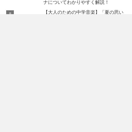
ナについてわかりやすく解説！
【大人のための中学音楽】「夏の思い
出」の歌い方を元音楽教員が詳しく解
説します。
【大人のための中学音楽】早逝の天
才、滝廉太郎の生い立ちと当時の日本
をわかりやすく振り返る
【クシナダ姫】神話の怪物を討つ！ス
サノオのヤマタノオロチ退治を描いた
吹奏楽の名曲を解説【前編】