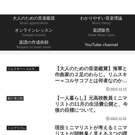
大人のための音楽鑑賞
わかりやすい音楽理論
Music appreciation
Music theory
オンラインレッスン
楽譜販売
Trumpet lessons
Sheet Music Sales
楽譜の作成依頼
YouTube channel
Request to sheet music
【大人のための音楽鑑賞】海軍と
リムスキー＝コルサコフ
作曲家の２足のわらじ。リムスキ
ー＝コルサコフとは何者なのか？
わかりやすく解説します。
2022.12.12
【一人暮らし】元高校教員ミニマ
家計簿公開
リストの11月の生活費公開と、今
後の目標について。
2022.12.01
現役ミニマリストが考えるミニマ
ミニマリズム
リストが胡散臭く見える３つの理