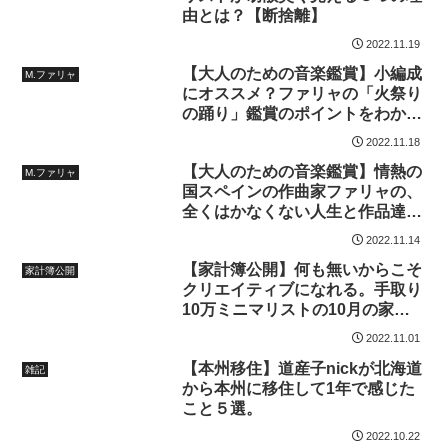
由とは？【断捨離】
2022.11.19
【大人のための音楽鑑賞】小編成
M.ファリャ
にオススメ？ファリャの「火祭り
の踊り」鑑賞のポイントをわかり
やすく解説！
2022.11.18
【大人のための音楽鑑賞】情熱の
M.ファリャ
国スペインの作曲家ファリャの、
全くはかなくない人生と作品達を
わかりやすく解説！！
2022.11.14
【家計簿公開】何も無いからこそ
家計簿公開
クリエイティブになれる。手取り
10万ミニマリストの10月の家計
簿を公開！
2022.11.01
【本州移住】道産子nickが北海道
雑記
から本州に移住して1年で感じた
こと５選。
2022.10.22