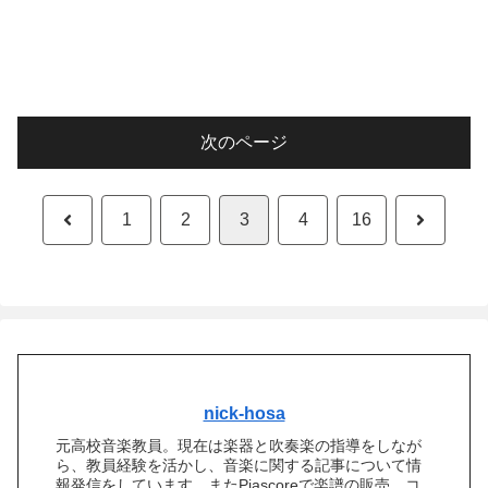
次のページ
前
次
1
2
3
4
16
へ
へ
nick-hosa
元高校音楽教員。現在は楽器と吹奏楽の指導をしなが
ら、教員経験を活かし、音楽に関する記事について情
報発信をしています。またPiascoreで楽譜の販売、コ