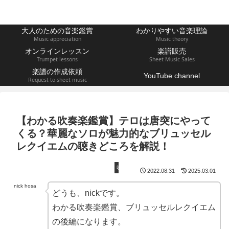
大人のための音楽鑑賞
わかりやすい音楽理論
Music appreciation
Music theory
オンラインレッスン
楽譜販売
Trumpet lessons
Sheet Music Sales
楽譜の作成依頼
YouTube channel
Request to sheet music
【わかる吹奏楽鑑賞】テロは唐突にやって
くる？華麗なソロが魅力的なブリュッセル
レクイエムの聴きどころを解説！
吹奏楽
2022.08.31
2025.03.01
nick hosa
どうも、nickです。
わかる吹奏楽鑑賞、ブリュッセルレクイエム
の後編になります。