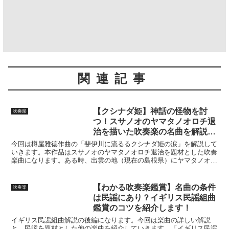
関連記事
【クシナダ姫】神話の怪物を討
吹奏楽
つ！スサノオのヤマタノオロチ退
治を描いた吹奏楽の名曲を解説
【前編】
今回は樽屋雅徳作曲の「斐伊川に流るるクシナダ姫の涙」を解説して
いきます。本作品はスサノオのヤマタノオロチ退治を題材とした吹奏
楽曲になります。ある時、出雲の地（現在の島根県）にヤマタノオロ
チと呼ばれる恐ろしい怪物が現れました。この怪物は八つの頭と八つ
の尾を持ち、毎年出雲の国から一人の乙女をさらっていき、生け贄と
して食べてしまっていました。
【わかる吹奏楽鑑賞】名曲の条件
吹奏楽
は民謡にあり？イギリス民謡組曲
鑑賞のコツを紹介します！
イギリス民謡組曲解説の後編になります。今回は楽曲の詳しい解説
と、民謡を題材とした他の楽曲を紹介していきます。「イギリス民謡