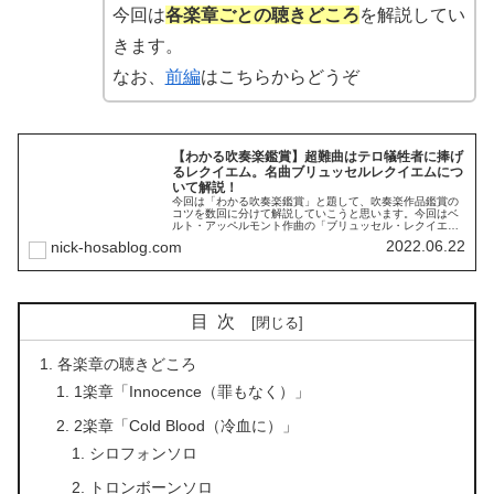
今回は
各楽章ごとの聴きどころ
を解説してい
きます。
なお、
前編
はこちらからどうぞ
【わかる吹奏楽鑑賞】超難曲はテロ犠牲者に捧げ
るレクイエム。名曲ブリュッセルレクイエムにつ
いて解説！
今回は「わかる吹奏楽鑑賞」と題して、吹奏楽作品鑑賞の
コツを数回に分けて解説していこうと思います。今回はベ
ルト・アッペルモント作曲の「ブリュッセル・レクイエ
ム」をわかりやすく解説していきます。ベルト・アッペル
2022.06.22
nick-hosablog.com
モント（Bert Appermont, 1973年12月27日 - ）は、ベル
ギーの作曲家です。
目次
各楽章の聴きどころ
1楽章「Innocence（罪もなく）」
2楽章「Cold Blood（冷血に）」
シロフォンソロ
トロンボーンソロ