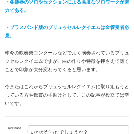
・
各楽器のソロや
セクション
による
高度なソロワークが魅
力である。
・
ブラスバンド版
の
ブリュッセルレクイエムは
金管奏者
必
見。
昨今の吹奏楽コンクールなどでよく演奏されているブリュ
ッセルレクイエムですが、曲の作りや特徴を押さえて聴く
ことで印象が大分変わってくると思います。
今またはこれからブリュッセルレクイエムに取り組もうと
している方や鑑賞の手助けとして、この記事が役立てば幸
いです。
nick hosa
いかがだったでしょうか？