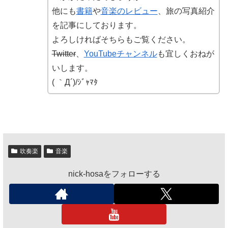
他にも
書籍
や
音楽のレビュー
、旅の写真紹介
を記事にしております。
よろしければそちらもご覧ください。
Twitter
、
YouTubeチャンネル
も宜しくおねが
いします。
( ｀Д´)/ｼﾞｬﾏﾀ
吹奏楽
音楽
nick-hosaをフォローする