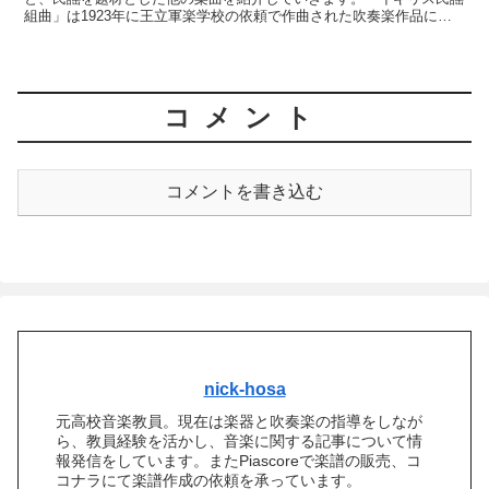
組曲」は1923年に王立軍楽学校の依頼で作曲された吹奏楽作品にな
ります。ここからは元となった民謡と合わせて、「イギリス民謡組
曲」を紹介していきます。
コメント
コメントを書き込む
nick-hosa
元高校音楽教員。現在は楽器と吹奏楽の指導をしなが
ら、教員経験を活かし、音楽に関する記事について情
報発信をしています。またPiascoreで楽譜の販売、コ
コナラにて楽譜作成の依頼を承っています。