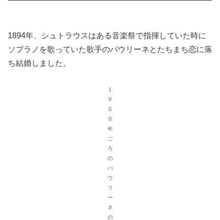
1894年、シュトラウスはある音楽祭で指揮していた時に
ソプラノを歌っていた歌手のパウリーネとたちまち恋に落
ち結婚しました。
1
9
0
0
年
ご
ろ
の
パ
ウ
リ
ー
ネ
の