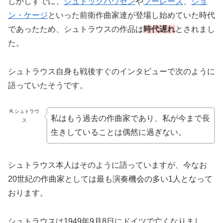
しかしすでに、
シュトックハウゼン
や
ブーレーズ
、
ジョ
ン・ケージ
といった前衛作曲家達が登場し始めていた時代
であったため、シュトラウスの作品は
時代遅れ
とされまし
た。
シュトラウス自身も戦後すぐのインタビューで次のように
語っていたそうです。
R.シュトラウ
私はもう過去の作曲家であり、私が今まで長
ス
生きしていることは偶然に過ぎない。
シュトラウス本人はそのように語っていますが、今なお
20世紀の作曲家としては最も演奏機会の多い1人となって
おります。
シュトラウスは1949年9月8日にドイツで亡くなりまし