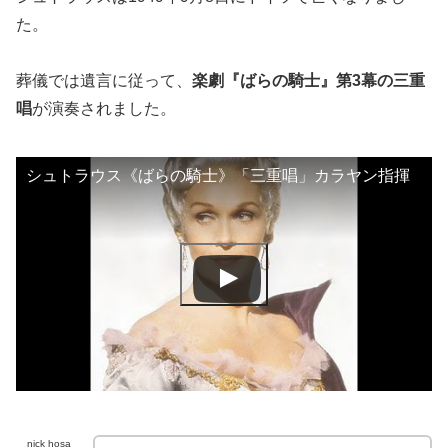
た。
葬儀では遺言に従って、
楽劇『ばらの騎士』第3幕の三重
唱
が演奏されました。
シュトラウス《ばらの騎士》「三重唱」カラヤン指揮
nick hosa