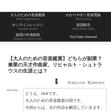
大人のための音楽鑑賞
わかりやすい音楽理論
Music appreciation
Music theory
オンラインレッスン
楽譜販売
Trumpet lessons
Sheet Music Sales
楽譜の作成依頼
YouTube channel
Request to sheet music
【大人のための音楽鑑賞】どちらが副業？
兼業の天才作曲家、リヒャルト・シュトラ
ウスの生涯とは？
R.シュトラウス
2021.12.03
2025.03.01
nick hosa
どうも、nickです。
大人のための音楽鑑賞の回です。
今回からは、次の作品を解説していきます。