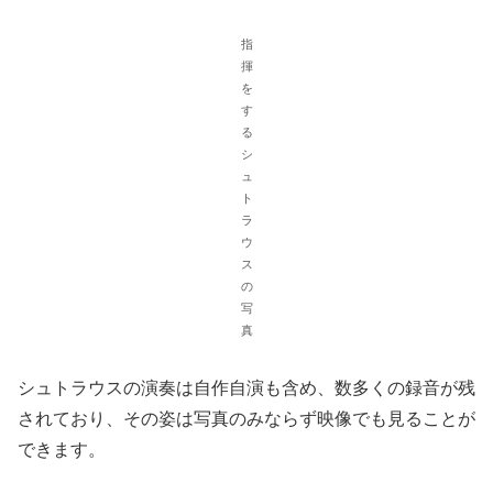
指
揮
を
す
る
シ
ュ
ト
ラ
ウ
ス
の
写
真
シュトラウスの演奏は自作自演も含め、数多くの録音が残
されており、その姿は写真のみならず映像でも見ることが
できます。