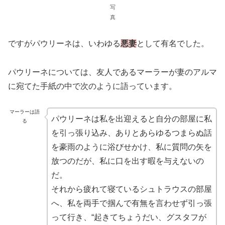
写
真
ですがパウリーネは、いわゆる
悪妻
として有名でした。
パウリーネについては、友人であるマーラーが妻のアルマ
に宛てた手紙の中で次のように語っています。
マーラーは語
パウリーネは私を出迎えると自分の部屋に私
る
を引っ張り込み、ありとあらゆるつまらぬ話
を豪雨のように浴びせかけ、私に質問の矢を
放つのだが、私に口を出す暇を与えないの
だ。
それから疲れて寝ているシュトラウスの部屋
へ、私を両手で掴んで有無を言わせず引っ張
って行き、“起きてちょうだい、グスタフが