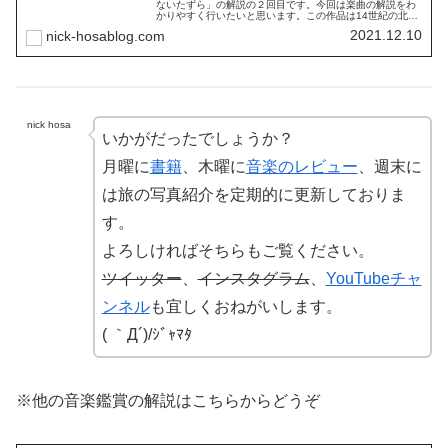
ないたずら」の解説の２回目です。今回は楽曲の解説をわ
かりやすく行いたいと思います。この作品は14世紀の北ド
イツの伝説の奇人、ティル・オイレンシュピーゲルの物語
2021.12.10
nick-hosablog.com
をオーケストラ化した作品となっています。「ティル」鑑
賞のポイントは次の２つになります。
nick hosa
いかがだったでしょうか？
月曜に
書籍
、木曜に
音楽のレビュー
、週末に
は旅の写真紹介を定期的に更新しておりま
す。
よろしければそちらもご覧ください。
ツイッター
、
インスタグラム
、
YouTubeチャ
ンネル
も宜しくおねがいします。
( ｀Д´)/ｼﾞｬﾏﾀ
※他の音楽鑑賞の解説はこちらからどうぞ