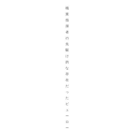
職
業
指
揮
者
の
先
駆
け
的
な
存
在
だ
っ
た
ビ
ュ
ー
ロ
ー