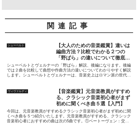
関連記事
【大人のための音楽鑑賞】違いは
シューベルト
編曲方法？比較でわかる２つの
「野ばら」の違いについて徹底解
説！【後編】
シューベルトとヴェルナーの「野ばら」解説、後編になります。後編
では２曲を比較して曲想や作曲方法の違いについてわかりやすく解説
します。シューベルトとヴェルナーは、音楽史上はロマン派の世代に
あたります。ロマン派は19世紀初頭から19世紀末にかけての音楽史
上の重要な時期であり、音楽の表現やスタイルに大きな変革をもたら
した時期になります。
【音楽鑑賞】元音楽教員がすすめ
ヴィヴァルディ
る、クラシック音楽初心者がまず
初めに聞くべき曲５選【入門】
今回は、元音楽教員がすすめるクラシック音楽初心者がまず初めに聞
くべき曲を５つ紹介いたします。元音楽教員がすすめる、クラシック
音楽初心者におすすめの曲は次の5曲です。①ベートーヴェン：交響
曲第9番「合唱つき」 ②モーツァルト：交響曲第40番③チャイコフス
キー：白鳥の湖 ④ヴァルヴィディ：四季⑤バッハ：ブランデンブル
ク協奏曲第3番