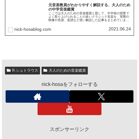
元音楽教員がわかりやすく解説する、大人のため
の中学音楽鑑賞
ここでは大人のための音楽鑑賞と題して、中学校の授業で
よく取り上げられることの多いクラシック音楽を、実際の
映像や音源、楽譜など使い解説した記事をまとめていま
す。また、現役の教員の方の教材研究の手助けにもなるか
と思いますので、教員の方にも読んでいただけたらと幸い
2021.06.24
nick-hosablog.com
です。
R.シュトラウス
大人のための音楽鑑賞
nick-hosaをフォローする
スポンサーリンク