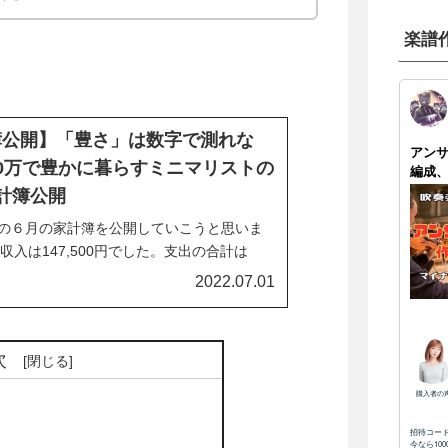
楽譜
簿公開】「豊さ」は数字で測れな
0万で豊かに暮らすミニマリストの
計簿公開
ckの６月の家計簿を公開していこうと思いま
収入は147,500円でした。支出の合計は
0円でした。先日「年収200万で豊かに暮らす」
2022.07.01
erでトレンド入りしておりました。nick的に
00万で生活することは可能であると思って
次