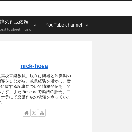
譜の作成依頼
YouTube channel
est to sheet music
nick-hosa
元高校音楽教員。現在は楽器と吹奏楽の
指導をしながら、教員経験を活かし、音
楽に関する記事について情報発信をして
ます。またPiascoreで楽譜の販売、コ
コナラにて楽譜作成の依頼を承っていま
す。