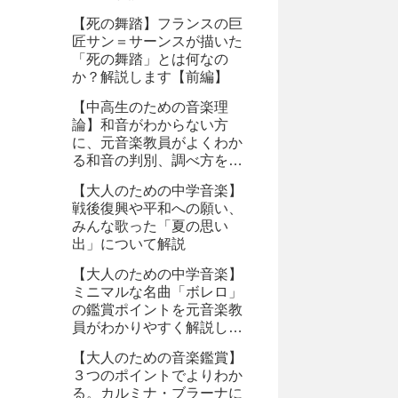
【死の舞踏】フランスの巨
匠サン＝サーンスが描いた
「死の舞踏」とは何なの
か？解説します【前編】
【中高生のための音楽理
論】和音がわからない方
に、元音楽教員がよくわか
る和音の判別、調べ方を教
えます。
【大人のための中学音楽】
戦後復興や平和への願い、
みんな歌った「夏の思い
出」について解説
【大人のための中学音楽】
ミニマルな名曲「ボレロ」
の鑑賞ポイントを元音楽教
員がわかりやすく解説しま
す。
【大人のための音楽鑑賞】
３つのポイントでよりわか
る。カルミナ・ブラーナに