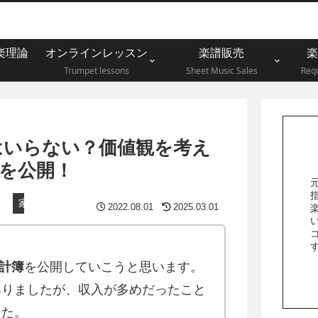
楽理論
オンラインレッスン
楽譜販売
楽
Trumpet lessons
Sheet Music Sales
Requ
はいらない？価値観を考え
を公開！
家計簿公開
2022.08.01
2025.03.01
い
計簿
を公開していこうと思います。
ありましたが、収入が多めだったこと
した。