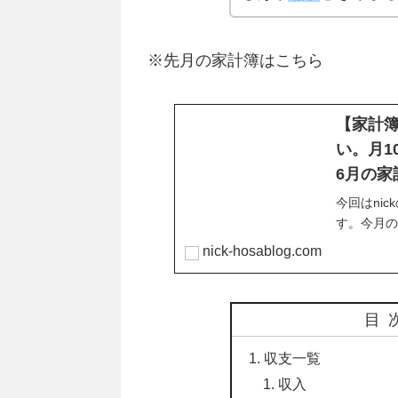
※先月の家計簿はこちら
【家計
い。月1
6月の家
今回はni
す。今月の
67,00
nick-hosablog.com
がTwitt
は、年収2
います。
目
収支一覧
収入