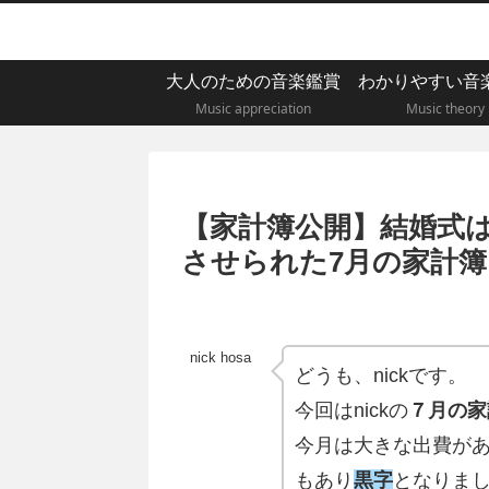
大人のための音楽鑑賞
わかりやすい音
Music appreciation
Music theory
【家計簿公開】結婚式
させられた7月の家計簿
nick hosa
どうも、nickです。
今回はnickの
７月の家
今月は大きな出費が
もあり
黒字
となりま