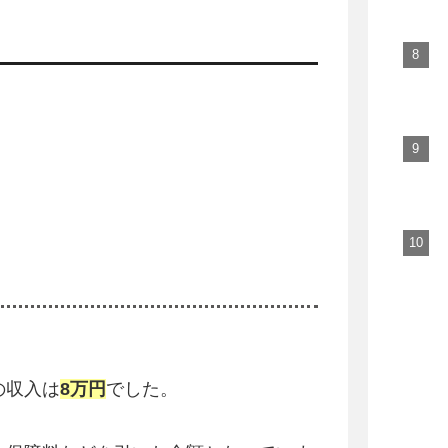
の収入は
8万円
でした。