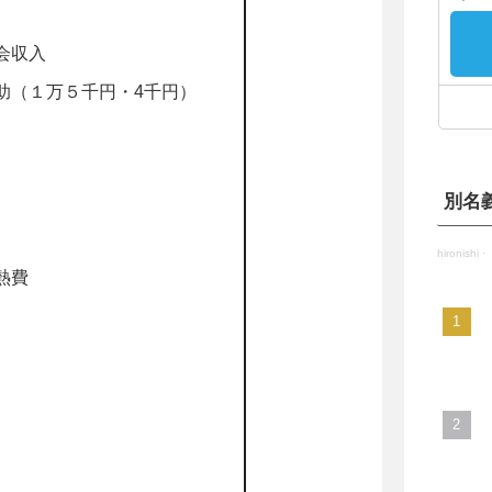
会収入
助（１万５千円・4千円）
別名
hironishi
·
熱費