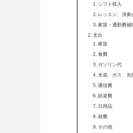
シフト収入
レッスン、演奏
家賃・通勤費補
支出
家賃
食費
ガソリン代
水道、ガス、光
通信費
娯楽費
日用品
雑費
その他