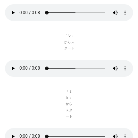
「シ」
からス
タート
「ミ
♭」
から
スタ
ート