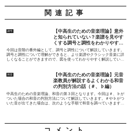
関連記事
【中高生のための音楽理論】意外
調号
と知られていない？楽譜を見やす
くする調号と調性をわかりやすく
解説！
今回は音階の番外編として、調号と調性について解説していきます。
調号と調性について理解ができると、より楽譜やクラシック音楽に詳
しくなることができますので、図を使ってわかりやすく解説していき
ます。たとえば、この音階できらきら星の楽譜を作ると、＃が多くて
たいへん見づらい楽譜となってしまいます。なので、普段みなさんが
見ている楽譜では次のようになっています。
【中高生のための音楽理論】元音
和音
楽教員が解説するよくわかる和音
の判別方法の話（＃、♭編）
中高生のための音楽理論、和音の第３回となります。今回は＃、♭が
ついた場合の和音の判別方法について解説していきます。＃や♭がつ
いた音が出てきた場合は、次のような手順で和音を調べていきます。
１．＃、♭がないものとして音程を調べる。２．＃、♭がつくと音程
がどう変化するのかを調べる。３．１と２から、４種類のどの和音で
あるかを見極める
コメント