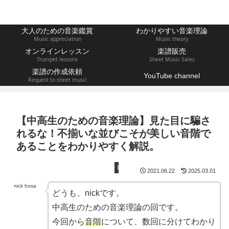
大人のための音楽鑑賞
わかりやすい音楽理論
Music appreciation
Music theory
オンラインレッスン
楽譜販売
Trumpet lessons
Sheet Music Sales
楽譜の作成依頼
YouTube channel
Request to sheet music
【中高生のための音楽理論】見た目に騙さ
れるな！不揃いな並びこそが美しい音階で
あることをわかりやすく解説。
音楽理論
2021.06.22
2025.03.01
nick hosa
どうも、nickです。
中高生のための音楽理論の回です。
今回から
音階
について、数回に分けてわかり