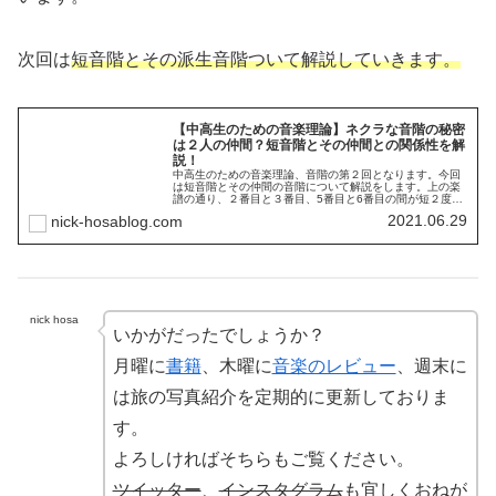
次回は
短音階とその派生音階ついて解説していきます。
【中高生のための音楽理論】ネクラな音階の秘密
は２人の仲間？短音階とその仲間との関係性を解
説！
中高生のための音楽理論、音階の第２回となります。今回
は短音階とその仲間の音階について解説をします。上の楽
譜の通り、２番目と３番目、5番目と6番目の間が短２度、
それ以外が長２度の間隔になるように並べた音階を、短音
2021.06.29
nick-hosablog.com
階と呼びます。このように並べられた短音階は、後に解説
する短音階の仲間と区別するために自然短音階とも呼ばれ
ます。
nick hosa
いかがだったでしょうか？
月曜に
書籍
、木曜に
音楽のレビュー
、週末に
は旅の写真紹介を定期的に更新しておりま
す。
よろしければそちらもご覧ください。
ツイッター
、
インスタグラム
も宜しくおねが