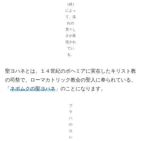
（緑）
によっ
て、流
れの
荒々し
さが表
現され
てい
る。
聖ヨハネとは、１４世紀のボヘミアに実在したキリスト教
の司祭で、ローマカトリック教会の聖人に奉られている、
「
ネポムクの聖ヨハネ
」のことになります。
プ
ラ
ハ
の
カ
レ