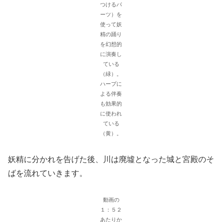
つけるパ
ーツ）を
使って妖
精の踊り
を幻想的
に演奏し
ている
（緑）。
ハープに
よる伴奏
も効果的
に使われ
ている
（黄）。
妖精に分かれを告げた後、川は廃墟となった城と宮殿のそ
ばを流れていきます。
動画の
１：５２
あたりか