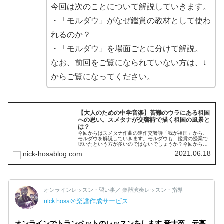
今回は次のことについて解説していきます。
・「モルダウ」がなぜ鑑賞の教材として使わ
れるのか？
・「モルダウ」を場面ごとに分けて解説。
なお、前回をご覧になられていない方は、↓
からご覧になってください。
【大人のための中学音楽】苦難のウラにある祖国
への思い。スメタナが交響詩で描く祖国の風景と
は？
今回からはスメタナ作曲の連作交響詩「我が祖国」から、
モルダウを解説していきます。モルダウも、鑑賞の授業で
聴いたという方が多いのではないでしょうか？今回から数
回に分けてモルダウを、その作曲背景などを交えながらわ
2021.06.18
nick-hosablog.com
かりやすく解説していきます。ベドルジハ・スメタナ
（Bedřich Smetana）は、チェコの作曲家です。